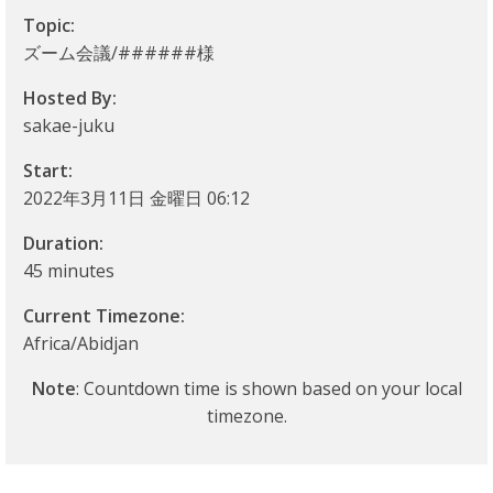
理
Topic:
事
ズーム会議/######様
Hosted By:
務
sakae-juku
所
Start:
2022年3月11日 金曜日 06:12
Duration:
45 minutes
Current Timezone:
Africa/Abidjan
Note
: Countdown time is shown based on your local
timezone.