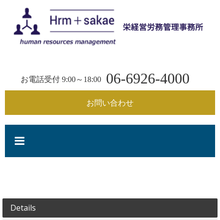
コ
ン
テ
ン
栄
ツ
へ
06-6926-4000
経
ス
お電話受付 9:00～18:00
キ
ッ
お問い合わせ
営
プ
労
務
管
Details