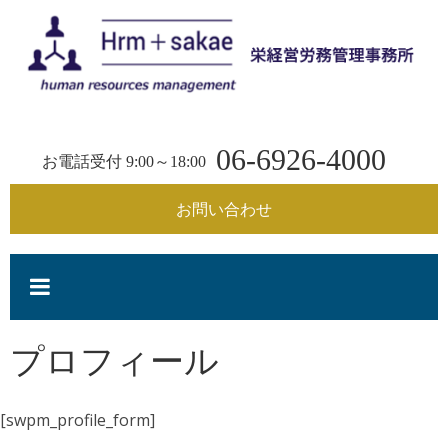
コ
ン
テ
ン
栄
ツ
へ
06-6926-4000
経
ス
お電話受付 9:00～18:00
キ
ッ
お問い合わせ
営
プ
労
務
プロフィール
管
[swpm_profile_form]